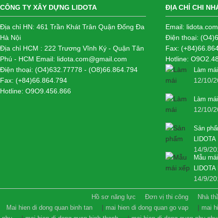
CÔNG TY XÂY DỰNG LIDOTA
ĐỊA CHỈ CHI N
Địa chỉ HN: 461 Trần Khát Trân Quận Đống Đa
Email: lidota.c
Hà Nội
Điện thoại: (O4)
Địa chỉ HCM : 222 Trương Vĩnh Ký - Quận Tân
Fax: (+84)66.86
Phú - HCM Email: lidota.com@gmail.com
Hotline: O9O2.4
Điện thoại: (O4)632.77778 - (O8)66.864.794
Làm mái
Fax: (+84)66.864.794
12/10/
Hotline: O9O9.456.866
Làm mái
12/10/
Sản phẩ
LIDOTA
14/9/20
Mẫu mái
LIDOTA 
14/9/20
Hồ sơ năng lực
Đơn vị thi công
Nhà th
|
|
Mai hien di dong quan binh tan
mai hien di dong quan go vap
mai h
|
|