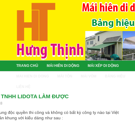
TRANG CHỦ
MÁI HIÊN DI DỘNG
MÁI XẾP DI DỘNG
MAI HIEN DI DONG
MÁI TÔN
MÁI VÒM
BẢNG HIỆU
LIÊN HỆ
Y TNHH LIDOTA LÀM ĐƯỢC
28
ung độc quyền thi công và không có bất kỳ công ty nào tại Việt
n khung với kiểu dáng như sau :